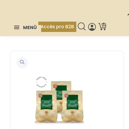
Accès pro B2B
MENÜ