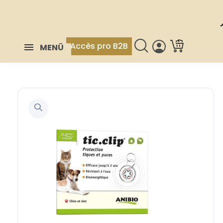
Accès pro B2B
MENÜ