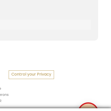
S
Control your Privacy
e
erons
R