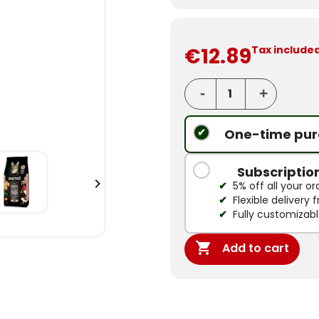
€12.89
Tax include
One-time pur
Subscriptio

5% off all your or
Flexible delivery
Fully customizab

Add to cart