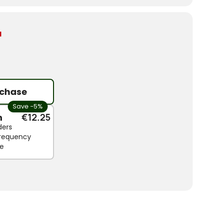
d
chase
Save -5%
n
€12.25
ders
 frequency
le