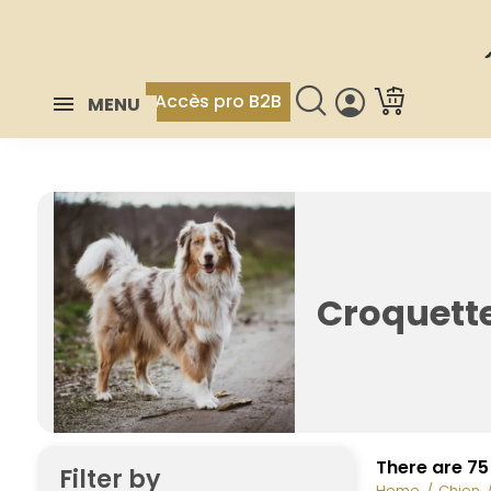
Accès pro B2B
MENU
Croquett
There are 75
Filter by
Home
Chien