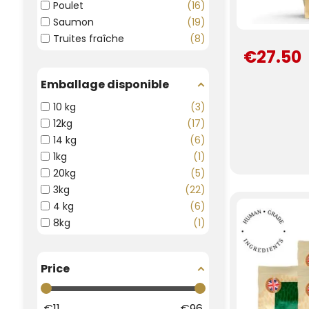
Poulet
16
Saumon
19
Truites fraîche
8
€27.50
Emballage disponible
10 kg
3
12kg
17
14 kg
6
1kg
1
20kg
5
3kg
22
4 kg
6
8kg
1
Price
€
11
€
96