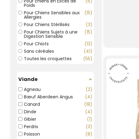
Pour chiens en Excès de
6
Poids
Pour Chiens Sensibles aux
15
Allergies
Pour Chiens Stérilisés
3
Pour Chiens Sujets à une
15
Digestion Sensible
Pour Chiots
13
Sans céréales
41
Toutes les croquettes
55
Viande
Agneau
2
Bœuf Aberdeen Angus
4
Canard
18
Dinde
4
Gibier
1
Perdrix
3
Poisson
8