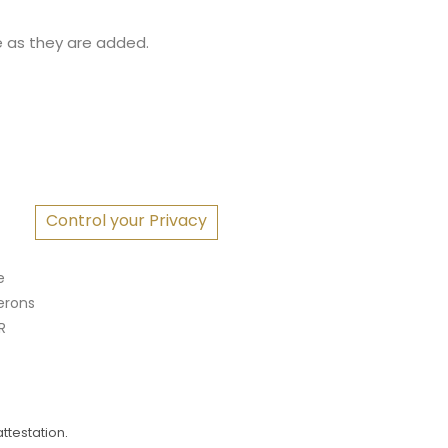
e as they are added.
S
Control your Privacy
e
erons
R
attestation
.