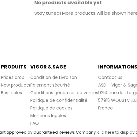
No products available yet
Stay tuned! More products will be shown her
PRODUITS
VIGOR & SAGE
INFORMATION
Prices drop
Condition de Livraison
Contact us
New products
Paiement sécurisé
ASD - Vigor & Sag
Best sales
Conditions générales de ventes
9250 rue des forg
Politique de confidentialité
57915 WOUSTVILLE
Politique de cookies
France
Mentions légales
FAQ
ant approved by Guaranteed Reviews Company,
clic here to display 