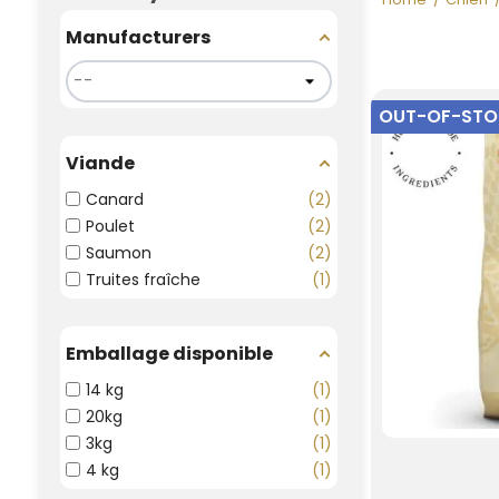
Manufacturers
OUT-OF-ST
Viande
Canard
2
Poulet
2
Saumon
2
Truites fraîche
1
Emballage disponible
14 kg
1
20kg
1
3kg
1
4 kg
1