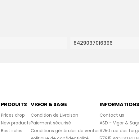
8429037016396
PRODUITS
VIGOR & SAGE
INFORMATION
Prices drop
Condition de Livraison
Contact us
New products
Paiement sécurisé
ASD - Vigor & Sag
Best sales
Conditions générales de ventes
9250 rue des forg
Politique de confidentialité
57915 WOUSTVILLE