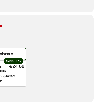
d
chase
Save -5%
n
€24.69
ders
 frequency
le