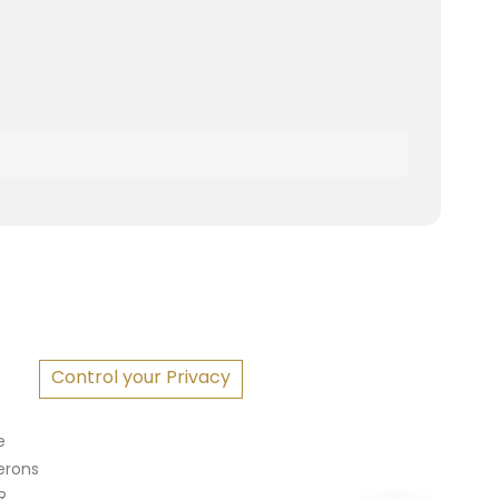
S
Control your Privacy
e
erons
R