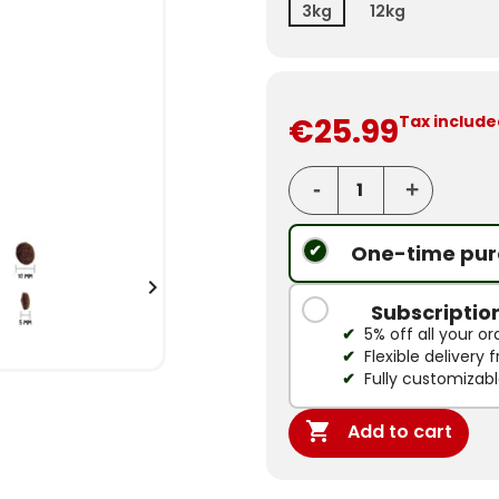
3kg
12kg
€25.99
Tax include
One-time pur

Subscriptio
5% off all your or
Flexible delivery
Fully customizab

Add to cart