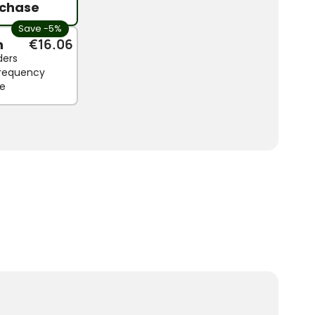
chase
Save -5%
n
€16.06
ders
 frequency
le