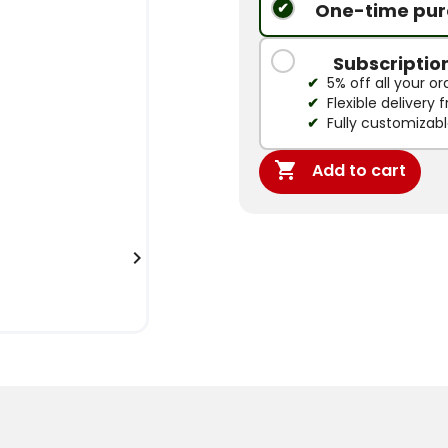
One-time pur
Subscriptio
5% off all your or
Flexible delivery
Fully customizab

Add to cart
