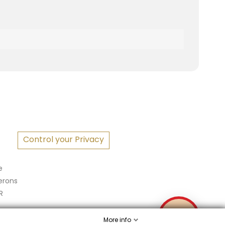
S
Control your Privacy
e
erons
R
✉
More info