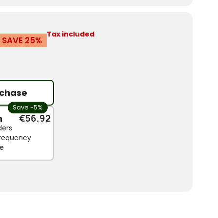
Tax included
SAVE 25%
chase
Save -5%
n
€56.92
ders
 frequency
le