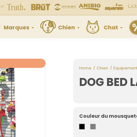
Marques
Chien
Chat
Home
Chien
Equipemen
DOG BED L
Couleur du mousqueto
Gris
Black