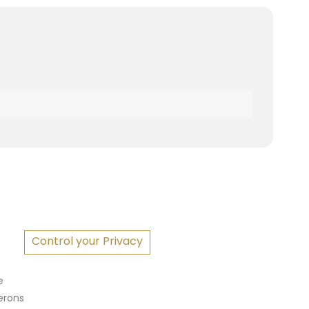
S
Control your Privacy
e
erons