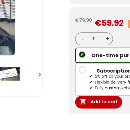
€79.90
€59.92
One-time pur
Subscriptio

5% off all your or
Flexible delivery
Fully customizab

Add to cart