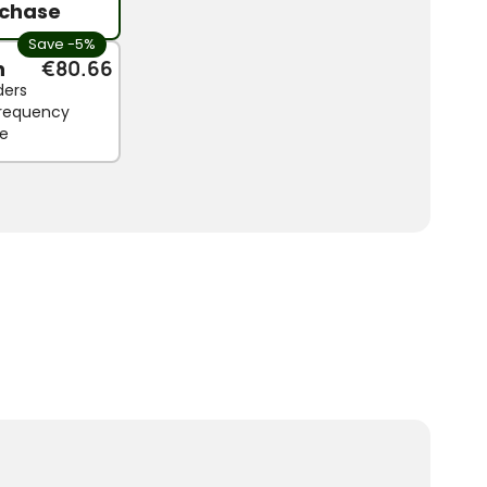
chase
Save -5%
n
€80.66
ders
 frequency
le