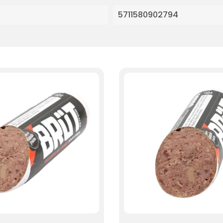
5711580902794