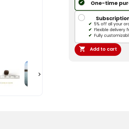
One-time pur
Subscriptio
5% off all your or
Flexible delivery
Fully customizab

Add to cart
