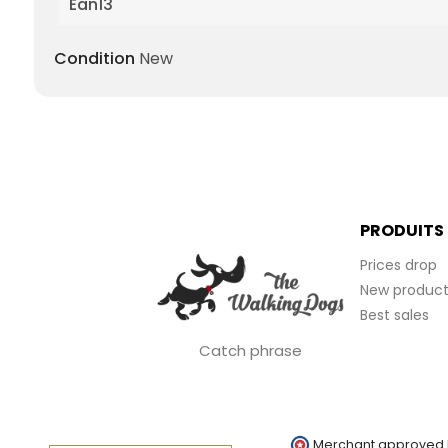
Ean13
Condition
New
PRODUITS
Prices drop
New product
Best sales
Catch phrase
Merchant approved