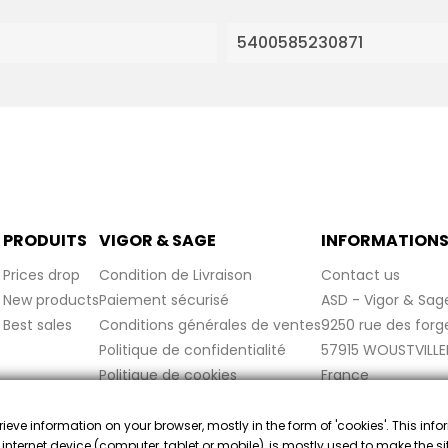
5400585230871
PRODUITS
VIGOR & SAGE
INFORMATION
Prices drop
Condition de Livraison
Contact us
New products
Paiement sécurisé
ASD - Vigor & Sag
Best sales
Conditions générales de ventes
9250 rue des forg
Politique de confidentialité
57915 WOUSTVILLE
Politique de cookies
France
Mentions légales
FAQ
trieve information on your browser, mostly in the form of 'cookies'. This inf
 internet device (computer, tablet or mobile), is mostly used to make the s