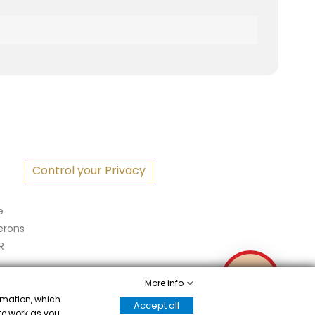
S
Control your Privacy
e
erons
R
✉
More info
ormation, which
Accept all
ite work as you