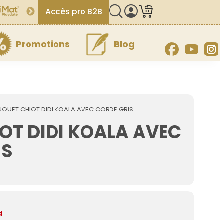
Accès pro B2B
Promotions
Blog
Facebook
YouT
JOUET CHIOT DIDI KOALA AVEC CORDE GRIS
OT DIDI KOALA AVEC
IS
d