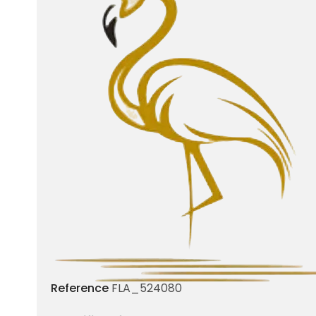
Reference
FLA_524080