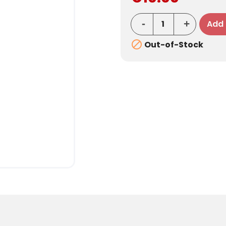
Add 

Out-of-Stock