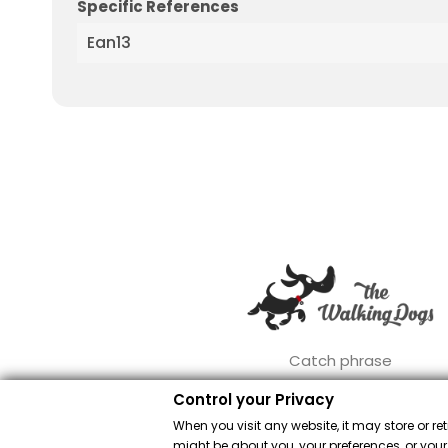
Specific References
Ean13
Catch phrase
Control your Privacy
When you visit any website, it may store or re
might be about you, your preferences, or your