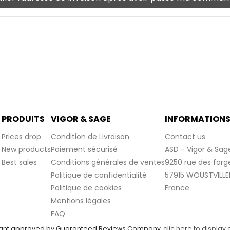
PRODUITS
VIGOR & SAGE
INFORMATION
Prices drop
Condition de Livraison
Contact us
New products
Paiement sécurisé
ASD - Vigor & Sag
Best sales
Conditions générales de ventes
9250 rue des forg
Politique de confidentialité
57915 WOUSTVILLE
Politique de cookies
France
Mentions légales
FAQ
ant approved by Guaranteed Reviews Company,
clic here to display 