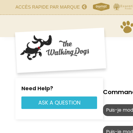
ACCÈS RAPIDE PAR MARQUE
Home
FAQs
Commande
Need Help?
Comman
ASK A QUESTION
Puis-je mod
Puis-je mod