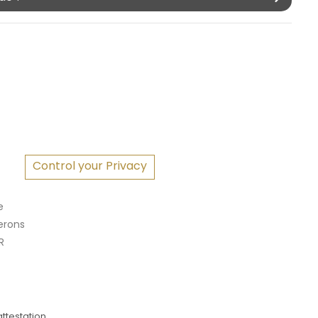
S
Control your Privacy
e
erons
R
attestation
.