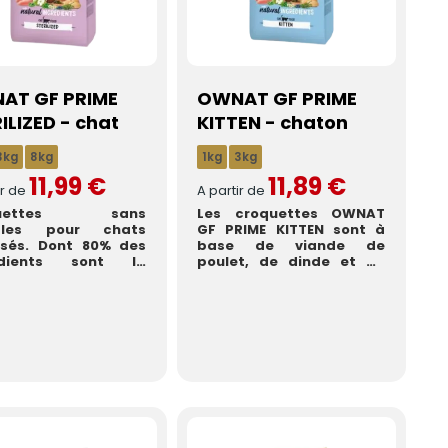
AT GF PRIME
OWNAT GF PRIME
ILIZED - chat
KITTEN - chaton
3kg
8kg
1kg
3kg
11,99 €
11,89 €
ir de
A partir de
quettes sans
Les croquettes OWNAT
ales pour chats
GF PRIME KITTEN sont à
lisés. Dont 80% des
base de viande de
édients sont la
poulet, de dinde et de
ce de protéines et
poissons de haute
s ...
qualité. ...