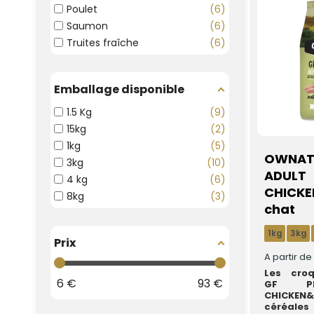
Poulet
6
Saumon
6
Truites fraîche
6
Emballage disponible
1.5 Kg
9
15kg
2
1kg
5
OWNAT 
3kg
10
ADULT
4 kg
6
CHICKE
8kg
3
chat
1kg
3kg
Prix
A partir d
Les cro
6
€
93
€
GF PR
CHICKEN
céréales