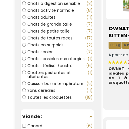
Chats à digestion sensible
3
Chats activité normale
8
Chats adultes
11
Chats de grande taille
7
OWNAT 
Chats de petite taille
7
KITTEN 
Chats de toutes races
17
Chats en surpoids
2
1.5 Kg
4 
Chats senior
7
A partir d
Chats sensibles aux allergies
1
Chats stérilisés/castrés
6
OWNAT C
Chattes gestantes et
1
idéales p
allaitantes
de 1 à 
croquette
Cuisson basse température
5
Sans céréales
11
Toutes les croquettes
18
Viande :
Canard
6