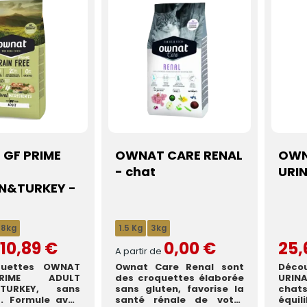
(1 avis)
GF PRIME
OWNAT CARE RENAL
OWN
- chat
URI
N&TURKEY -
8kg
1.5 Kg
3kg
10,89 €
0,00 €
25,
e
A partir de
quettes OWNAT
Ownat Care Renal sont
Déco
IME ADULT
des croquettes élaborée
URINA
&TURKEY, sans
sans gluten, favorise la
cha
 . Formule avec
santé rénale de votre
équil