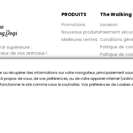
PRODUITS
The Walking
Promotions
Livraison
Nouveaux produits
Paiement sécur
Meilleures ventes
Conditions géné
Politique de con
té supérieure :
nheur de vos animaux !
Politique de coo
Mentions légale
FAQ
cker ou récupérer des informations sur votre navigateur, principalement sou
Marchand approuvé par la Société des Avis Garantis
e à propos de vous, de vos préférences, ou de votre appareil internet (ordina
re fonctionner le site comme vous le souhaitez. Vos préférences de cookies