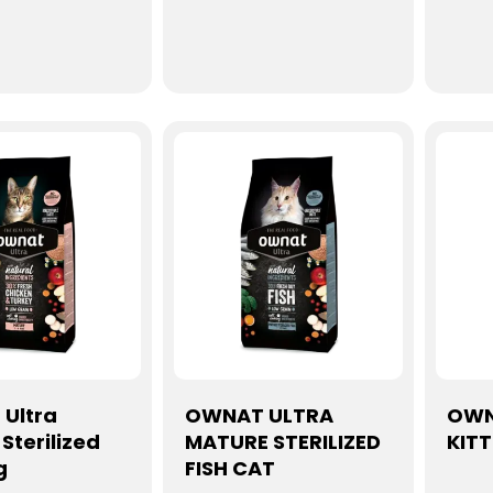
nde de poulet et
boule de poils ains...
les ra
Ultra
OWNAT ULTRA
OWN
Sterilized
MATURE STERILIZED
KIT
g
FISH CAT