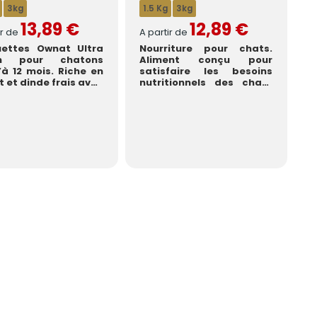
3kg
1.5 Kg
3kg
13,89 €
12,89 €
ir de
A partir de
uettes Ownat Ultra
Nourriture pour chats.
en pour chatons
Aliment conçu pour
’à 12 mois. Riche en
satisfaire les besoins
t et dinde frais avec
nutritionnels des chats
 de saumon,...
adultes ayant un
niveau...