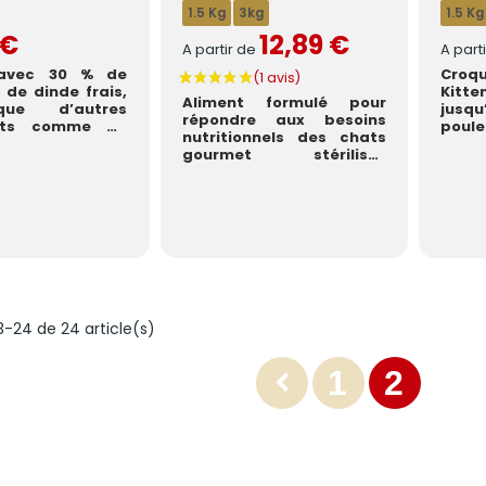
1.5 Kg
3kg
1.5 Kg
 €
12,89 €
A partir de
A part
 avec 30 % de
Croq
 de dinde frais,
Kitt
Aliment formulé pour
que d’autres
jusqu
répondre aux besoins
ents comme de
poule
nutritionnels des chats
il permet une
huile
gourmet stérilisés
adulte, ayant une
activité ...
3-24 de 24 article(s)
1
2
