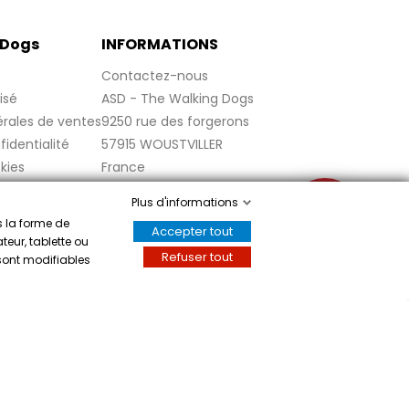
 Dogs
INFORMATIONS
Contactez-nous
isé
ASD - The Walking Dogs
rales de ventes
9250 rue des forgerons
fidentialité
57915 WOUSTVILLER
kies
France
s
Plus d'informations
✉
s la forme de
Accepter tout
,
cliquez ici pour vérifier
.
teur, tablette ou
Refuser tout
 sont modifiables
Écrivez-nous