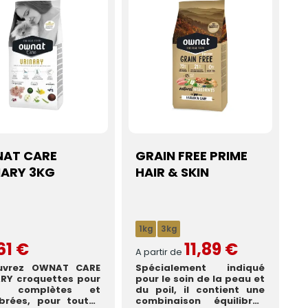
(3 avis)
AT CARE
GRAIN FREE PRIME
NARY 3KG
HAIR & SKIN
1kg
3kg
61 €
11,89 €
A partir de
uvrez OWNAT CARE
Spécialement indiqué
RY croquettes pour
pour le soin de la peau et
ts complètes et
du poil, il contient une
ibrées, pour toutes
combinaison équilibrée