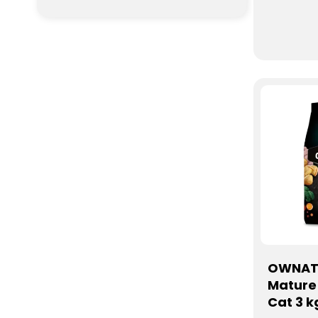
de la via
dinde...
OWNAT 
Mature 
Cat 3 k