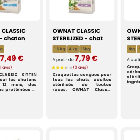
CLASSIC
OWNAT CLASSIC
OWN
- chaton
STERILIZED - chat
STER
kg
1.5 Kg
4 kg
15kg
1kg
7,49 €
7,79 €
e
A partir de
A part
Cro
céré
LASSIC KITTEN
Croquettes conçues pour
stéri
our les chatons
tous les chats adultes
ingr
12 mois, des
stérilisés de toutes
sour
s protéinées et
races. OWNAT Classic
20% de
caloriques pour la ...
Sterilized est une alim...