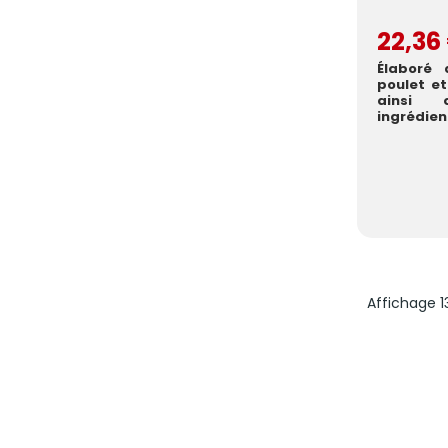
22,36
Élaboré
poulet et
ainsi 
ingrédi
l’œuf, 
exce...
Affichage 1