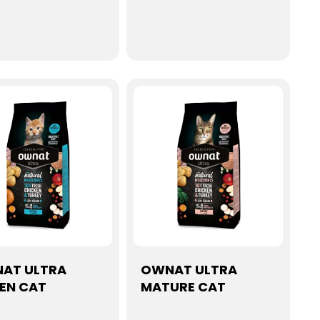
ces d'adultes suj...
d'acides oméga-3...
AT ULTRA
OWNAT ULTRA
TEN CAT
MATURE CAT