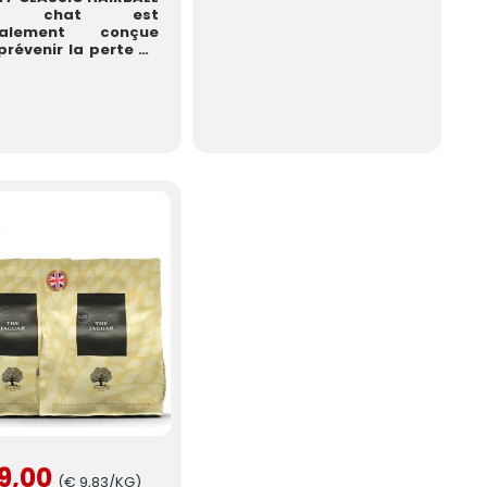
ur chat est
ialement conçue
prévenir la perte de
s et évacuer ceux
o...
9,00
(€ 9,83/KG)