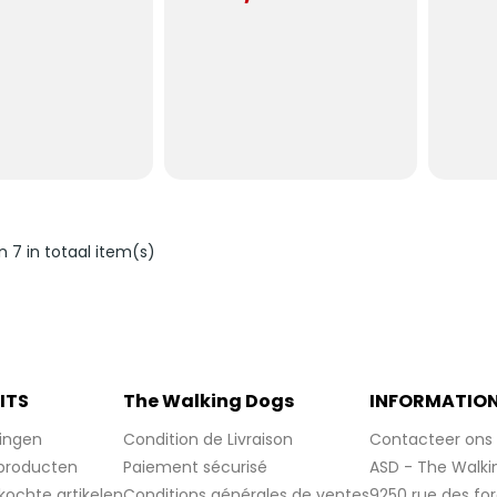
n 7 in totaal item(s)
ITS
The Walking Dogs
INFORMATIO
ingen
Condition de Livraison
Contacteer ons
producten
Paiement sécurisé
ASD - The Walki
kochte artikelen
Conditions générales de ventes
9250 rue des fo