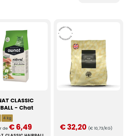
AT CLASSIC
BALL - Chat
4 kg
€ 6,49
€ 32,20
ir de
(€ 10,73/KG)
T CLASSIC HAIRBALL