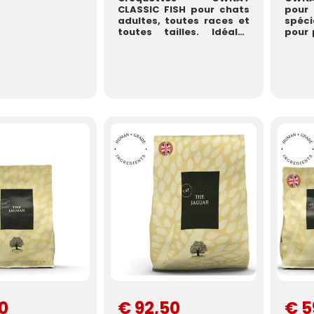
CLASSIC FISH pour chats
po
adultes, toutes races et
spéc
toutes tailles. Idéales
pour 
pour le soin du poil e...
poil
dont v
90
€ 92,50
€ 5