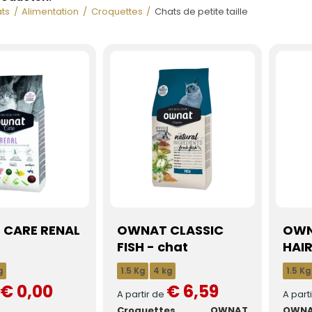
ts
Alimentation
Croquettes
Chats de petite taille
CARE RENAL
OWNAT CLASSIC
OWN
FISH - chat
HAIR
g
1.5 Kg
4 kg
1.5 Kg
€ 0,00
€ 6,59
e
A partir de
A part
Croquettes OWNAT
OWNA