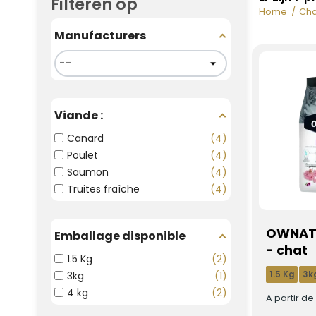
Filteren op
Home
Cha
Manufacturers
Viande :
Canard
4
Poulet
4
Saumon
4
Truites fraîche
4
OWNAT 
Emballage disponible
- chat
1.5 Kg
2
1.5 Kg
3k
3kg
1
4 kg
2
A partir d