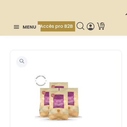
Accès pro B2B
MENU