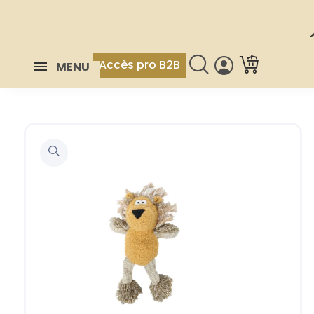
Accès pro B2B
MENU