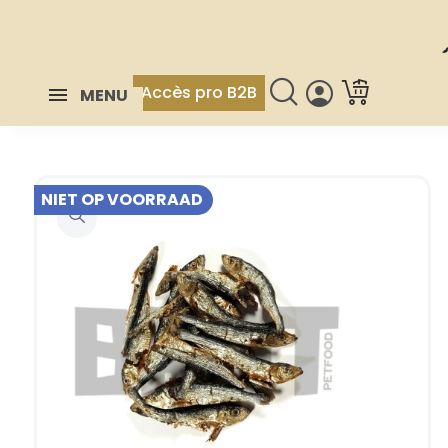
Accès pro B2B
MENU
NIET OP VOORRAAD