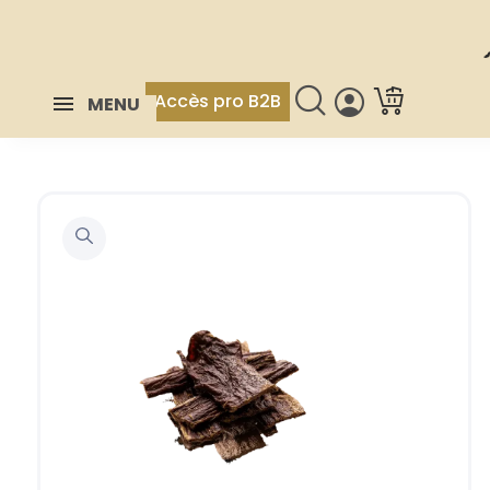
Accès pro B2B
MENU