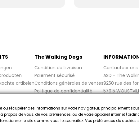
ITS
The Walking Dogs
INFORMATIO
ingen
Condition de Livraison
Contacteer ons
producten
Paiement sécurisé
ASD - The Walki
kochte artikelen
Conditions générales de ventes
9250 rue des fo
Politique de confidentialité
57915 WOUSTVIL
Politique de cookies
France
Mentions légales
cker ou récupérer des informations sur votre navigateur, principalement sou
FAQ
e à propos de vous, de vos préférences, ou de votre appareil internet (ordina
re fonctionner le site comme vous le souhaitez. Vos préférences de cookies
gekeurd door Gegarandeerde Beoordelingen Nederland
klik hier o