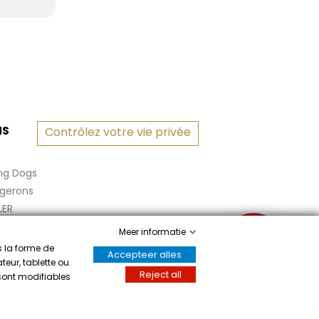
NS
Contrôlez votre vie privée
ng Dogs
rgerons
LER
Meer informatie
✉
s la forme de
Accepteer alles
teur, tablette ou
Reject all
 sont modifiables
Écrivez-nous
m het attest te tonen
.