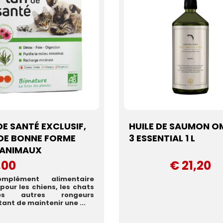
DE SANTÉ EXCLUSIF,
HUILE DE SAUMON 
DE BONNE FORME
3 ESSENTIAL 1 L
 ANIMAUX
,00
€ 21,20
mplément alimentaire
pour les chiens, les chats
s autres rongeurs
ant de maintenir une ...