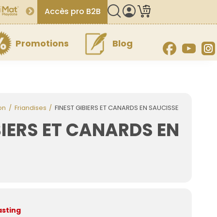
Accès pro B2B
Promotions
Blog
Facebook
YouT
on
Friandises
FINEST GIBIERS ET CANARDS EN SAUCISSE
BIERS ET CANARDS EN
asting