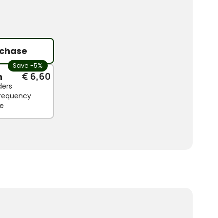
chase
Save -5%
n
€ 6,60
ders
 frequency
le