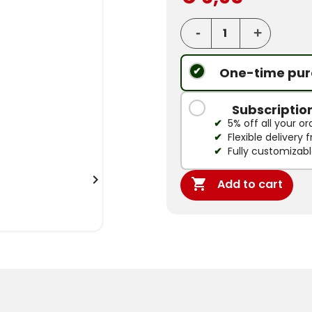
One-time pur
Subscriptio
5% off all your or
Flexible delivery
Fully customizab


Add to cart