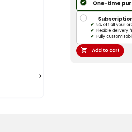
One-time pur
Subscriptio
5% off all your or
Flexible delivery
Fully customizab

Add to cart
