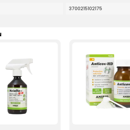
3700215102175
N