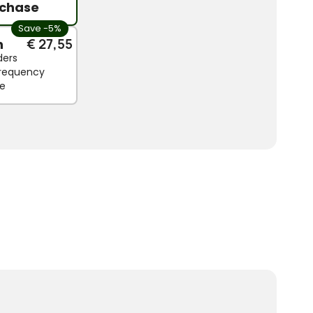
chase
Save -5%
n
€ 27,55
ders
 frequency
le