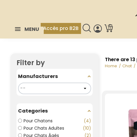
Accès pro B2B
MENU
There are 13
Filter by
Home
Chat
Manufacturers
Categories
Pour Chatons
4
Pour Chats Adultes
10
Pour Chats Âgés
2