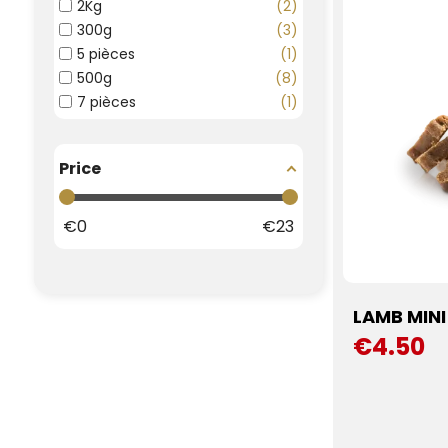
2Kg
2
300g
3
5 pièces
1
500g
8
7 pièces
1
Price
€
0
€
23
LAMB MINI
€4.50