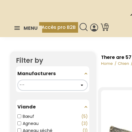
Accès pro B2B
MENU
There are 57
Filter by
Home
Chien
Manufacturers
Viande
Bœuf
5
Agneau
3
Agneau séché
1