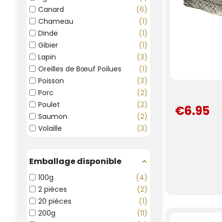
Canard
6
Chameau
1
Dinde
1
Gibier
1
Lapin
3
Oreilles de Bœuf Poilues
1
Poisson
3
Porc
2
Poulet
2
€6.95
Saumon
2
Volaille
3
Emballage disponible
100g
4
2 pièces
2
20 pièces
1
200g
11