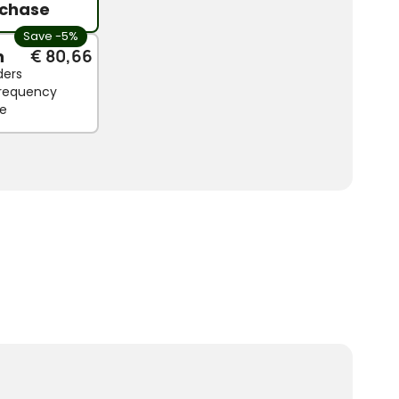
chase
Save -5%
n
€ 80,66
ders
 frequency
le