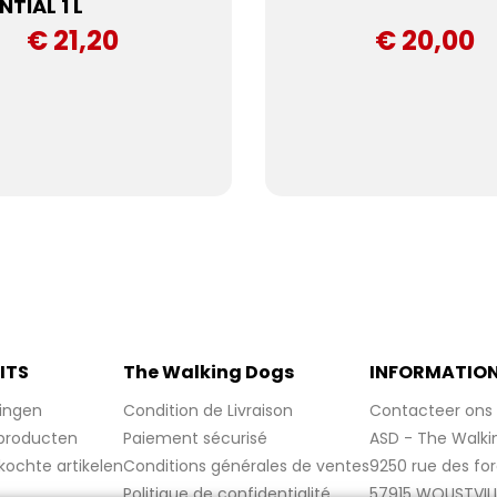
NTIAL 1 L
€ 21,20
€ 20,00
ITS
The Walking Dogs
INFORMATIO
ingen
Condition de Livraison
Contacteer ons
producten
Paiement sécurisé
ASD - The Walki
kochte artikelen
Conditions générales de ventes
9250 rue des fo
Politique de confidentialité
57915 WOUSTVIL