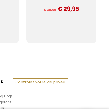
€ 29,95
€ 39,95
NS
Contrôlez votre vie privée
ng Dogs
rgerons
LER