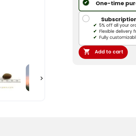
One-time pur
Subscriptio
5% off all your or
Flexible delivery
Fully customizab

Add to cart
