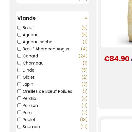
Viande
Bœuf
5
Agneau
5
Agneau séché
1
Bœuf Aberdeen Angus
4
Canard
24
€84.90
Chameau
1
Dinde
5
Gibier
2
Lapin
3
Oreilles de Bœuf Poilues
1
Perdrix
3
Poisson
11
Porc
2
Poulet
18
Saumon
21