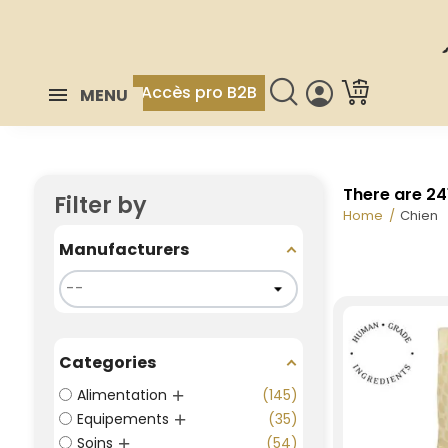
Accès pro B2B
MENU
There are 24
Filter by
Home
Chien
Manufacturers
Categories
Alimentation
145
Equipements
35
Soins
54