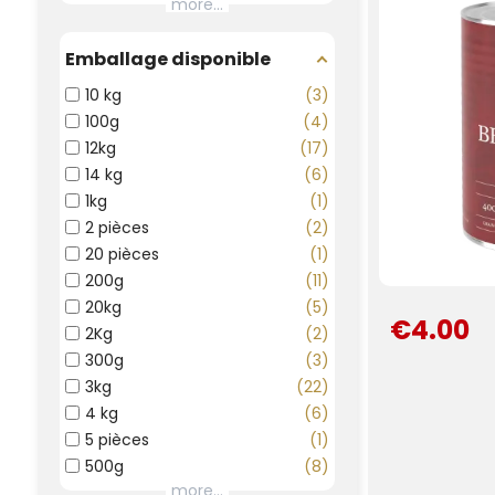
more...
Emballage disponible
10 kg
3
100g
4
12kg
17
14 kg
6
1kg
1
2 pièces
2
20 pièces
1
200g
11
20kg
5
€4.00
2Kg
2
300g
3
3kg
22
4 kg
6
5 pièces
1
500g
8
more...