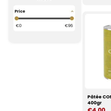
Price
€
0
€
96
Pâtée CO
400gr
€4.00