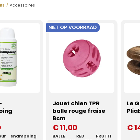
ts
Accessoires
NIET OP VOORRAAD
-
Jouet chien TPR
Le G
oing
balle rouge fraise
Plia
8cm
0
€ 11,00
€ 1
leur shampoing
BALLE RED FRUTTI