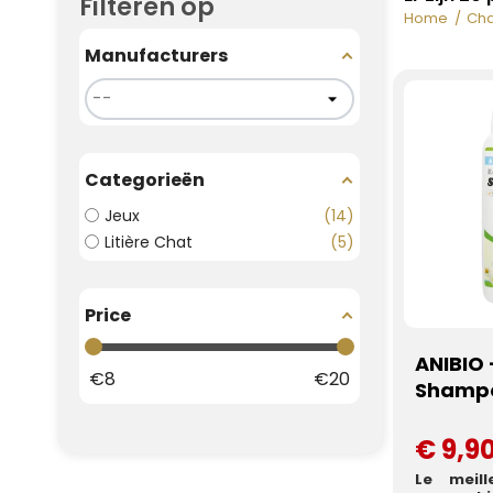
Filteren op
Home
Cha
Manufacturers
Categorieën
Jeux
14
Litière Chat
5
Price
ANIBIO 
€
8
€
20
Shamp
€ 9,9
Le meil