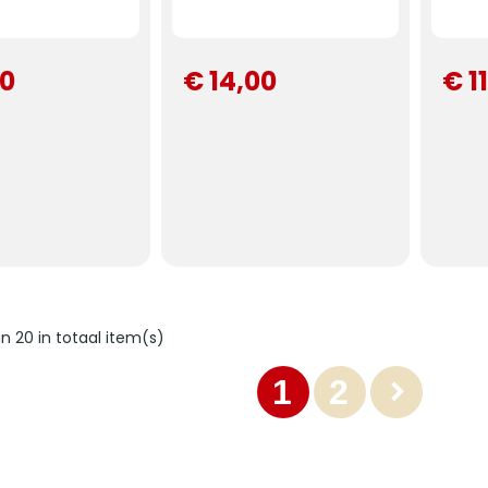
50
€ 14,00
€ 1
an 20 in totaal item(s)
1
2
