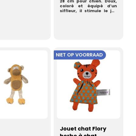
28 cm pour chien. Doux,
coloré et équipé d’un
siffleur, il stimule le jeu
tout en offrant...
NIET OP VOORRAAD
Jouet chat Flory
herbe à chat