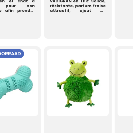
ien et chat à
VADIGRAN en TPR: Solide,
er pour son
résistante, parfum fraise
ge afin prendre
attractif, ajout de
on poil et de sa
snacks pour
stimulation,...
VOORRAAD