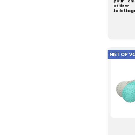
pour ch
utilis
toiletta
soin de s
p...
NIET OP 